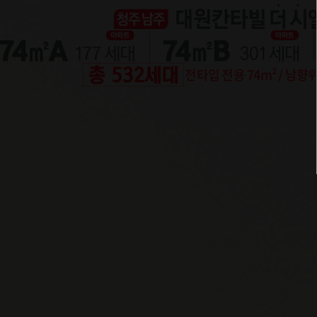
전타입 전용 74m² / 남향